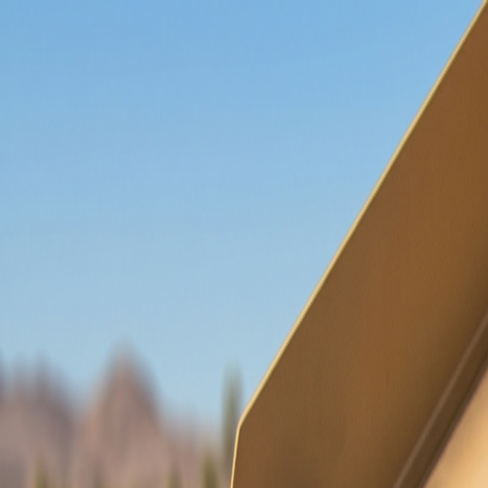
Aller au contenu
Contenu principal
Toujours prêts à servir nos clients depuis 1988 !
Thérouanne, Pas-de-Calais
contact@lys-tout-terrain.com
Suivez-nous :