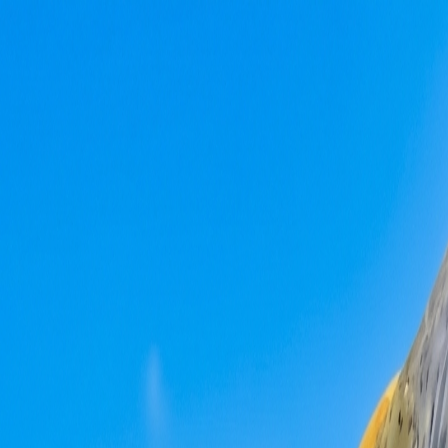
Aller au contenu
Contenu principal
Toujours prêts à servir nos clients depuis 1988 !
Thérouanne, Pas-de-Calais
contact@lys-tout-terrain.com
Suivez-nous :