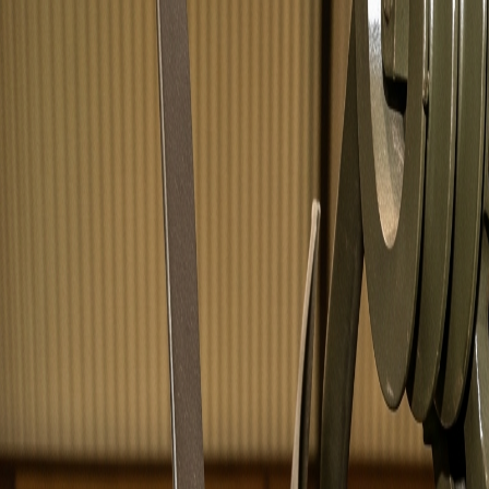
Aller au contenu
Contenu principal
Toujours prêts à servir nos clients depuis 1988 !
Thérouanne, Pas-de-Calais
contact@lys-tout-terrain.com
Suivez-nous :