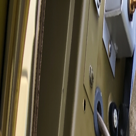
Aller au contenu
Contenu principal
Toujours prêts à servir nos clients depuis 1988 !
Thérouanne, Pas-de-Calais
contact@lys-tout-terrain.com
Suivez-nous :