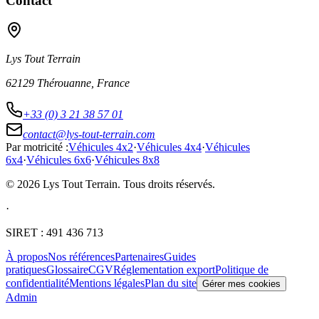
Contact
Lys Tout Terrain
62129 Thérouanne, France
+33 (0) 3 21 38 57 01
contact@lys-tout-terrain.com
Par motricité :
Véhicules 4x2
·
Véhicules 4x4
·
Véhicules
6x4
·
Véhicules 6x6
·
Véhicules 8x8
© 2026 Lys Tout Terrain. Tous droits réservés.
·
SIRET :
491 436 713
À propos
Nos références
Partenaires
Guides
pratiques
Glossaire
CGV
Réglementation export
Politique de
confidentialité
Mentions légales
Plan du site
Gérer mes cookies
Admin